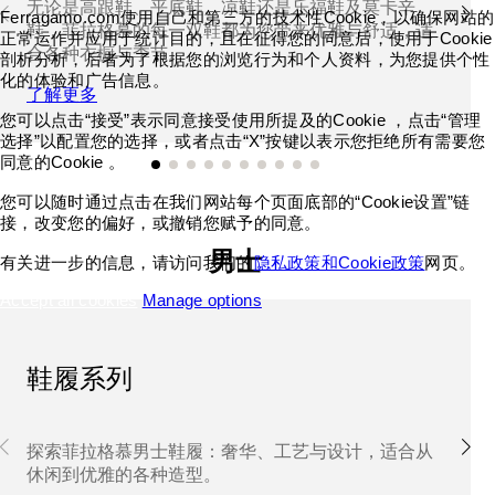
无论是高跟鞋、平底鞋、凉鞋还是乐福鞋及莫卡辛
Ferragamo.com使用自己和第三方的技术性Cookie，以确保网站的
鞋，菲拉格慕的每一双鞋都为您带来优雅与舒适，适
正常运作并应用于统计目的，且在征得您的同意后，使用于Cookie
合各种衣橱与季节。
剖析分析，后者为了根据您的浏览行为和个人资料，为您提供个性
化的体验和广告信息。
了解更多
您可以点击“接受”表示同意接受使用所提及的Cookie ，点击“管理
选择”以配置您的选择，或者点击“X”按键以表示您拒绝所有需要您
同意的Cookie 。
您可以随时通过点击在我们网站每个页面底部的“Cookie设置”链
接，改变您的偏好，或撤销您赋予的同意。
男士
有关进一步的信息，请访问我们的
隐私政策和Cookie政策
网页。
Accept all cookies
Manage options
鞋履系列
探索菲拉格慕男士鞋履：奢华、工艺与设计，适合从
休闲到优雅的各种造型。