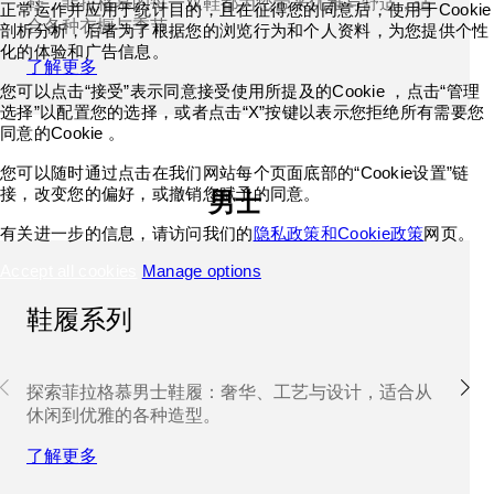
鞋，菲拉格慕的每一双鞋都为您带来优雅与舒适，适
正常运作并应用于统计目的，且在征得您的同意后，使用于Cookie
合各种衣橱与季节。
剖析分析，后者为了根据您的浏览行为和个人资料，为您提供个性
化的体验和广告信息。
了解更多
您可以点击“接受”表示同意接受使用所提及的Cookie ，点击“管理
选择”以配置您的选择，或者点击“X”按键以表示您拒绝所有需要您
同意的Cookie 。
您可以随时通过点击在我们网站每个页面底部的“Cookie设置”链
接，改变您的偏好，或撤销您赋予的同意。
男士
有关进一步的信息，请访问我们的
隐私政策和Cookie政策
网页。
Accept all cookies
Manage options
鞋履系列
探索菲拉格慕男士鞋履：奢华、工艺与设计，适合从
休闲到优雅的各种造型。
了解更多