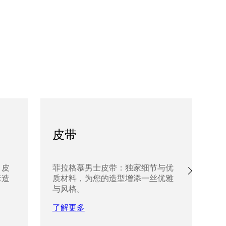
皮带
、皮
菲拉格慕男士皮带：独家细节与优
探
套造
质材料，为您的造型增添一丝优雅
带
与风格。
增
了解更多
了