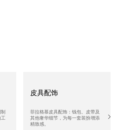
皮具配饰
利制
菲拉格慕皮具配饰：钱包、皮带及
探
的工
其他奢华细节，为每一套装扮增添
肩
精致感。
添