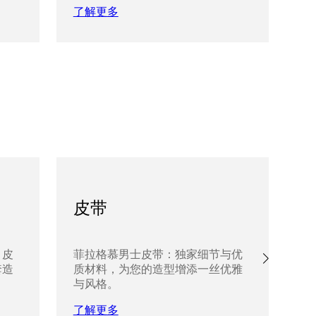
了解更多
了
皮带
、皮
菲拉格慕男士皮带：独家细节与优
探
套造
质材料，为您的造型增添一丝优雅
带
与风格。
增
了解更多
了