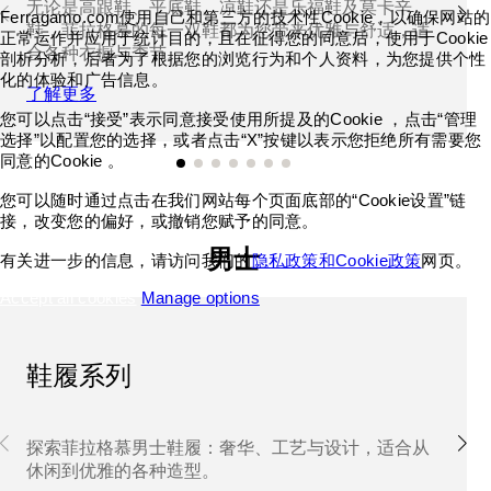
无论是高跟鞋、平底鞋、凉鞋还是乐福鞋及莫卡辛
Ferragamo.com使用自己和第三方的技术性Cookie，以确保网站的
鞋，菲拉格慕的每一双鞋都为您带来优雅与舒适，适
正常运作并应用于统计目的，且在征得您的同意后，使用于Cookie
合各种衣橱与季节。
剖析分析，后者为了根据您的浏览行为和个人资料，为您提供个性
化的体验和广告信息。
了解更多
您可以点击“接受”表示同意接受使用所提及的Cookie ，点击“管理
选择”以配置您的选择，或者点击“X”按键以表示您拒绝所有需要您
同意的Cookie 。
您可以随时通过点击在我们网站每个页面底部的“Cookie设置”链
接，改变您的偏好，或撤销您赋予的同意。
男士
有关进一步的信息，请访问我们的
隐私政策和Cookie政策
网页。
Accept all cookies
Manage options
鞋履系列
探索菲拉格慕男士鞋履：奢华、工艺与设计，适合从
休闲到优雅的各种造型。