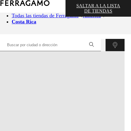
SALTAR A LA LISTA
DE TIENDAS
Todas las tiendas de Ferragamo
América
Costa Rica
©
OpenStreetMap
contributors ©
CARTO
+
−