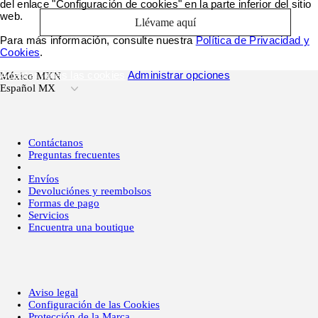
del enlace "Configuración de cookies" en la parte inferior del sitio
web.
Llévame aquí
Para más información, consulte nuestra
Política de Privacidad y
Cookies
.
Aceptar todas las cookies
Administrar opciones
México MXN
Español MX
Contáctanos
Preguntas frecuentes
Envíos
Devoluciónes y reembolsos
Formas de pago
Servicios
Encuentra una boutique
Aviso legal
Configuración de las Cookies
Protección de la Marca