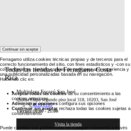
Continuar sin aceptar
Ferragamo utiliza cookies técnicas propias y de terceros para el
correcto funcionamiento del sitio, con fines estadísticos y -con su
Todas las tiendas de Ferragamo Costa
consentimiento- también cookies de perfil para una experiencia y
una publicidad personalizadas basada en su navegación.
Rica
Haciendo clic en:
Multiplaza Escazú San José
Aceptar todas las cookies
da su consentimiento a las
cookies anteriores
Quinta Etapa segundo piso local 318, 10203, San José
Administrar opciones
configura sus opciones
4010 0109
Continuar sin aceptar
rechaza todas las cookies sujetas a
Viernes:
10:00 - 21:00
consentimiento
Visita la tienda
Puede cambiar sus preferencias en cualquier momento a través