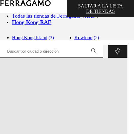
SALTAR A LA LISTA
DE TIENDAS
Todas las tiendas de Ferragamo
Asia
Hong Kong RAE
Hong Kong Island
(3)
Kowloon
(2)
©
OpenStreetMap
contributors ©
CARTO
+
−