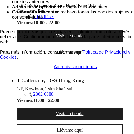
cookies anteriores
1/F, 555 Hennessy Road, Hong Kong Island,
Administrar opciones
configura sus opciones
Causeway Bay
Continuar sin aceptar
rechaza todas las cookies sujetas a
2831 8457
consentimiento
Viernes:
10:00 - 22:00
Puede cambiar sus preferencias en cualquier momento a través
Visita la tienda
del enlace "Configuración de cookies" en la parte inferior del sitio
web.
Para más información, consulte nuestra
Política de Privacidad y
Llévame aquí
Cookies
.
Aceptar todas las cookies
Administrar opciones
T Galleria by DFS Hong Kong
1/F, Kowloon, Tsim Sha Tsui
2302 6888
Viernes:
11:00 - 22:00
Visita la tienda
Llévame aquí