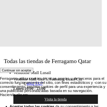
Todas las tiendas de Ferragamo Qatar
Continuar sin aceptar
Vendome Mall Lusail
Ferragamo utiliza cookies técnicas propias y de terceros para el
Vendome Mall, Gate 5, Faubourg, Lusail City
correcto funcionamiento del sitio, con fines estadísticos y -con su
4002 1327
consentimiento- también cookies de perfil para una experiencia y
Lunes:
10:00 - 23:00
una publicidad personalizadas basada en su navegación.
Haciendo clic en:
Visita la tienda
Aceptar todas las cookies
da su consentimiento a las