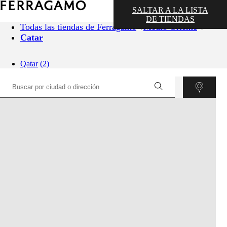
SALTAR A LA LISTA
DE TIENDAS
Todas las tiendas de Ferragamo
Medio Oriente
Catar
Qatar
(2)
©
OpenStreetMap
contributors ©
CARTO
+
−