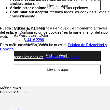
cookies anteriores
Llévame aquí
Administrar opciones
configura sus opciones
Continuar sin aceptar
rechaza todas las cookies sujetas a
consentimiento
Puede cambiar sus preferencias en cualquier momento a través
Villaggio Mall Doha
del enlace "Configuración de cookies" en la parte inferior del sitio
Al Waab Street, Doha
web.
4416 2298
Para más información, consulte nuestra
Política de Privacidad y
Lunes:
09:00 - 22:00
Cookies
.
Visita la tienda
Aceptar todas las cookies
Administrar opciones
Llévame aquí
México MXN
Español MX