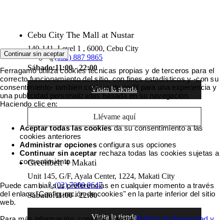
Cebu City The Mall at Nustar
140-141, Level 1 , 6000, Cebu City
Continuar sin aceptar
(032) 887 9865
Sábado:
11:00 - 22:00
Ferragamo utiliza cookies técnicas propias y de terceros para el
correcto funcionamiento del sitio, con fines estadísticos y -con su
consentimiento- también cookies de perfil para una experiencia y
Visita la tienda
una publicidad personalizadas basada en su navegación.
Haciendo clic en:
Llévame aquí
Aceptar todas las cookies
da su consentimiento a las
cookies anteriores
Administrar opciones
configura sus opciones
Continuar sin aceptar
rechaza todas las cookies sujetas a
consentimiento
Greenbelt 4 Makati
Unit 145, G/F, Ayala Center, 1224, Makati City
(02) 7000 0647
Puede cambiar sus preferencias en cualquier momento a través
del enlace "Configuración de cookies" en la parte inferior del sitio
Sábado:
11:00 - 22:00
web.
Visita la tienda
Para más información, consulte nuestra
Política de Privacidad y