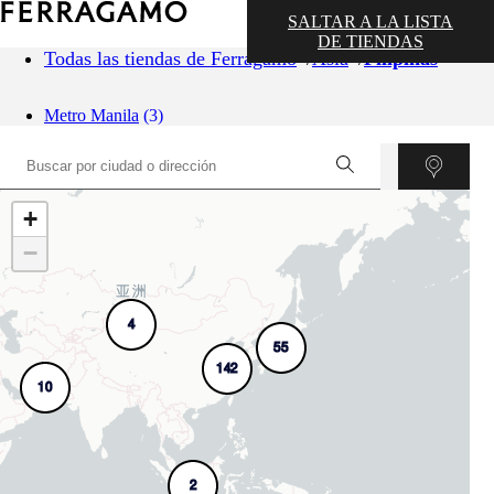
SALTAR A LA LISTA
DE TIENDAS
Todas las tiendas de Ferragamo
Asia
Filipinas
Metro Manila
(3)
+
−
4
55
142
10
2