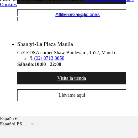
Cookies
.
Aceptar todas las cookies
Administrar opciones
Llévame aquí
Shangri-La Plaza Manila
G/F EDSA corner Shaw Boulevard, 1552, Manila
(02) 8713 3858
Sábado:
10:00 - 22:00
Visita la tienda
Llévame aquí
España €
Español ES