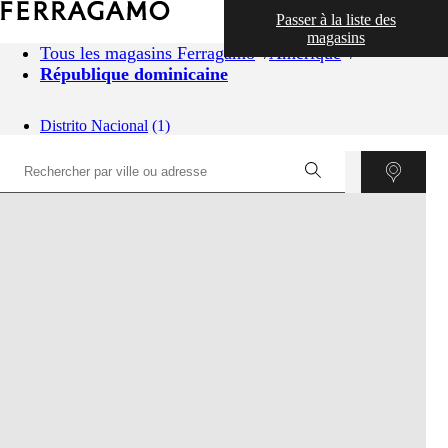
Passer à la liste des
magasins
Tous les magasins Ferragamo
Amérique
République dominicaine
Distrito Nacional
(1)
©
OpenStreetMap
contributors ©
CARTO
+
−