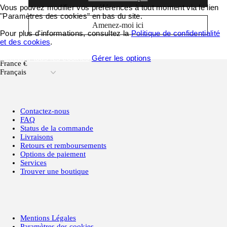
Vous pouvez modifier vos préférences à tout moment via le lien
"Paramètres des cookies" en bas du site.
Amenez-moi ici
Pour plus d'informations, consultez la
Politique de confidentialité
et des cookies
.
Accepter tous les cookies
Gérer les options
France €
Français
Contactez-nous
FAQ
Status de la commande
Livraisons
Retours et remboursements
Options de paiement
Services
Trouver une boutique
Mentions Légales
Paramètres des cookies