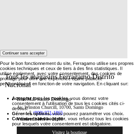
Continuer sans accepter
Pour le bon fonctionnement du site, Ferragamo utilise ses propres
cookies techniques et ceux de tiers à des fins statistiques. Il
utilise également, avec votre consentement, des cookies de
Tous les magasins Ferragamo Distrito
profilage pour offrir une expérience et une publicité
Nacional
personnalisées en fonction de votre navigation. En cliquant sur:
Accepter tous les cookies
, vous donnez votre
BlueMal Santo Domingo
consentement à l’utilisation de tous les cookies cités ci-
Av. Winston Churcill, 10700, Santo Domingo
dessus.
(809) 971-1865
Gérer les options
, vous pouvez paramétrer vos choix.
Continuer sans accepter
, vous refusez tous les cookies
Vendredi:
10:00 - 21:00
pour lesquels votre consentement est obligatoire.
Visitez la boutique