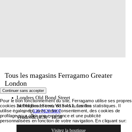
Tous les magasins Ferragamo Greater
London
Continuer sans accepter
Londres Old Bond Street
Pour le bon fonctionnement du site, Ferragamo utilise ses propres
cookies techniques et ceux de tiers à des fins statistiques. Il
24 Old Bond Street, W1S 4AL, London
utilise également, avec votre consentement, des cookies de
020 7629 5007
profilage pour offrir une expérience et une publicité
Vendredi:
10:30 - 18:30
personnalisées en fonction de votre navigation. En cliquant sur:
Visitez la boutique