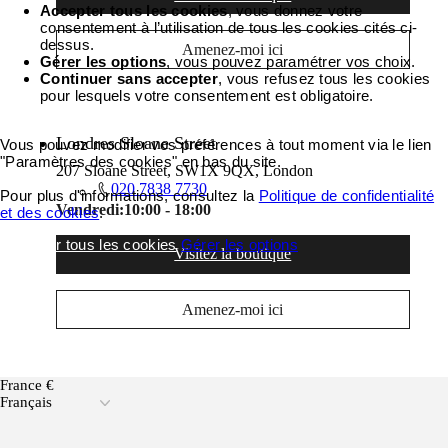
Accepter tous les cookies
, vous donnez votre
consentement à l’utilisation de tous les cookies cités ci-
dessus.
Amenez-moi ici
Gérer les options
, vous pouvez paramétrer vos choix.
Continuer sans accepter
, vous refusez tous les cookies
pour lesquels votre consentement est obligatoire.
Londres Sloane Street
Vous pouvez modifier vos préférences à tout moment via le lien
"Paramètres des cookies" en bas du site.
207 Sloane Street, SW1X 9QX, London
020 7838 7730
Pour plus d'informations, consultez la
Politique de confidentialité
Vendredi:
10:00 - 18:00
et des cookies
.
Accepter tous les cookies
Gérer les options
Visitez la boutique
Amenez-moi ici
France €
Français