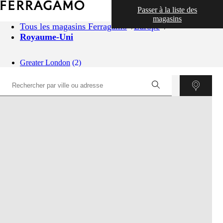
Passer à la liste des
magasins
Tous les magasins Ferragamo
Europe
Royaume-Uni
Greater London
(2)
©
OpenStreetMap
contributors ©
CARTO
+
−