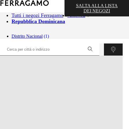
SALTA ALLA LISTA
DEI NEGOZI
Tutti i negozi Ferragamo
America
Repubblica Dominicana
Distrito Nacional
(1)
©
OpenStreetMap
contributors ©
CARTO
+
−