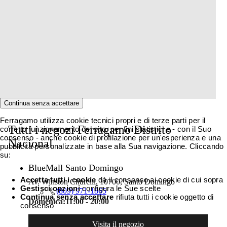
Continua senza accettare
Ferragamo utilizza cookie tecnici propri e di terze parti per il
Tutti i negozi Ferragamo Distrito
corretto funzionamento del sito, per fini statistici e - con il Suo
consenso - anche cookie di profilazione per un'esperienza e una
Nacional
pubblicità personalizzate in base alla Sua navigazione. Cliccando
su:
BlueMall Santo Domingo
Accetta tutti i cookie
dà il consenso ai cookie di cui sopra
Av. Winston Churcill, 10700, Santo Domingo
Gestisci opzioni
configura le Sue scelte
(809) 971-1865
Continua senza accettare
rifiuta tutti i cookie oggetto di
Domenica:
11:00 - 20:00
consenso
Visita il negozio