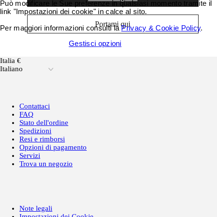
Può modificare le Sue preferenze in qualsiasi momento tramite il
link "Impostazioni dei cookie" in calce al sito.
Portami qui
Per maggiori informazioni consulti la
Privacy & Cookie Policy
.
Accetta tutti i cookie
Gestisci opzioni
Italia €
Italiano
Contattaci
FAQ
Stato dell'ordine
Spedizioni
Resi e rimborsi
Opzioni di pagamento
Servizi
Trova un negozio
Note legali
Impostazioni dei Cookie