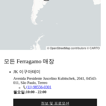
©
OpenStreetMap
contributors ©
CARTO
모든 Ferragamo 매장
JK 이구아테미
Avenida Presidente Juscelino Kubitschek, 2041, 04543-
011, São Paulo, Terreo
(11) 98556-0301
10:00 - 22:00
월요일:
정보 및 프로모션